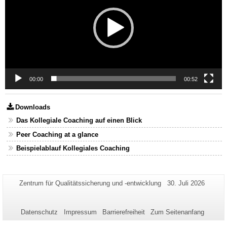
00:00
00:52
Downloads
Das Kollegiale Coaching auf einen Blick
Peer Coaching at a glance
Beispielablauf Kollegiales Coaching
Zusätzliche
Seiten-
Letzte
Zentrum für Qualitätssicherung und -entwicklung
30. Juli 2026
Name:
Aktualisierung:
Informationen
zu
Datenschutz
Impressum
Barrierefreiheit
Zum Seitenanfang
dieser
Seite