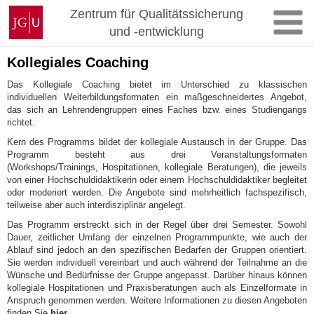
Zum
Johannes
Zentrum für Qualitätssicherung
Inhalt
Gutenberg-
und -entwicklung
springen
Universität
Mainz
Kollegiales Coaching
Das Kollegiale Coaching bietet im Unterschied zu klassischen
individuellen Weiterbildungsformaten ein maßgeschneidertes Angebot,
das sich an Lehrendengruppen eines Faches bzw. eines Studiengangs
richtet.
Kern des Programms bildet der kollegiale Austausch in der Gruppe. Das
Programm besteht aus drei Veranstaltungsformaten
(Workshops/Trainings, Hospitationen, kollegiale Beratungen), die jeweils
von einer Hochschuldidaktikerin oder einem Hochschuldidaktiker begleitet
oder moderiert werden. Die Angebote sind mehrheitlich fachspezifisch,
teilweise aber auch interdisziplinär angelegt.
Das Programm erstreckt sich in der Regel über drei Semester. Sowohl
Dauer, zeitlicher Umfang der einzelnen Programmpunkte, wie auch der
Ablauf sind jedoch an den spezifischen Bedarfen der Gruppen orientiert.
Sie werden individuell vereinbart und auch während der Teilnahme an die
Wünsche und Bedürfnisse der Gruppe angepasst. Darüber hinaus können
kollegiale Hospitationen und Praxisberatungen auch als Einzelformate in
Anspruch genommen werden. Weitere Informationen zu diesen Angeboten
finden Sie
hier
.