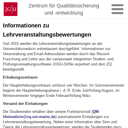
Zum
Johannes
Zentrum für Qualitätssicherung
Inhalt
Gutenberg-
und -entwicklung
springen
Universität
Mainz
Informationen zu
Lehrveranstaltungsbewertungen
Seit 2015 werden die Lehrveranstaltungsbewertungen an der
Universitätsmedizin onlinebasiert durchgeführt. Informationen zur
Veranstaltung und Email-Adressdaten werden durch das Ressort
Forschung und Lehre aus der campusweit integrierten Studien- und
Prüfungsverwaltungssoftware JOGU-StINe exportiert und dem ZQ
bereitgestellt.
Erhebungszeitraum
Der Haupterhebungszeitraum umfasst vier Wochen. Im Sommersemester
beginnt die Haupterhebungsphase i. d. R. Ende Juli/Anfang August, im
Wintersemester hingegen Ende Februar/Anfang März.
Versand der Einladungen
Die Studierenden erhalten über unsere Funktionsmail (
QM-
Unimedizin@zq.uni-mainz.de
) automatisierte Einladungen zur
Lehrveranstaltungsbewertung. Neben einer Information über Sinn und
Zweck der Lehrveranstaltungsbewertung, werden die Studierenden dazu