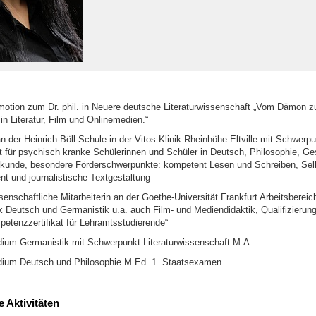
otion zum Dr. phil. in Neuere deutsche Literaturwissenschaft „Vom Dämon z
in Literatur, Film und Onlinemedien.“
n der Heinrich-Böll-Schule in der Vitos Klinik Rheinhöhe Eltville mit Schwerp
ht für psychisch kranke Schülerinnen und Schüler in Deutsch, Philosophie, Ge
unde, besondere Förderschwerpunkte: kompetent Lesen und Schreiben, Sel
 und journalistische Textgestaltung
nschaftliche Mitarbeiterin an der Goethe-Universität Frankfurt Arbeitsbereic
ik Deutsch und Germanistik u.a. auch Film- und Mediendidaktik, Qualifizierun
etenzzertifikat für Lehramtsstudierende“
ium Germanistik mit Schwerpunkt Literaturwissenschaft M.A.
dium Deutsch und Philosophie M.Ed. 1. Staatsexamen
 Aktivitäten