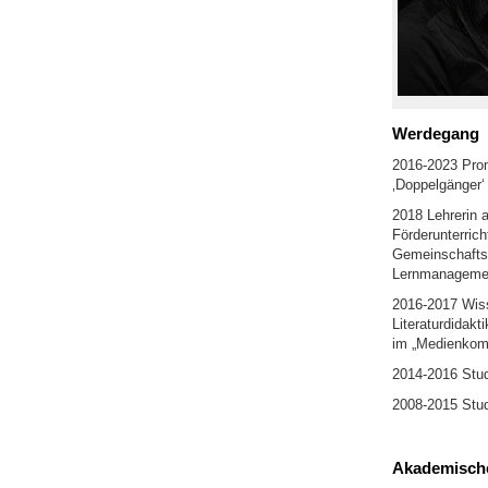
Werdegang
2016-2023 Prom
‚Doppelgänger‘ 
2018 Lehrerin a
Förderunterric
Gemeinschaftsk
Lernmanagement
2016-2017 Wisse
Literaturdidakt
im „Medienkomp
2014-2016 Stud
2008-2015 Stu
Akademische