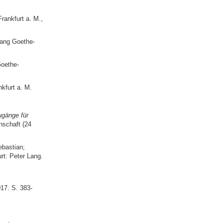
rankfurt a. M.,
ang Goethe-
oethe-
kfurt a. M.
ugänge für
nschaft (24
ebastian;
rt: Peter Lang.
17. S. 383-