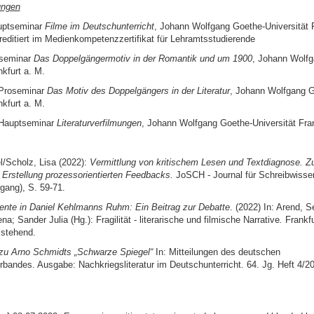
ungen
uptseminar
Filme im Deutschunterricht
, Johann Wolfgang Goethe-Universität F
reditiert im Medienkompetenzzertifikat für Lehramtsstudierende
seminar
Das Doppelgängermotiv in der Romantik und um 1900
, Johann Wolfg
nkfurt a. M.
Proseminar
Das Motiv des Doppelgängers in der Literatur
, Johann Wolfgang G
nkfurt a. M.
Hauptseminar
Literaturverfilmungen
, Johann Wolfgang Goethe-Universität Fran
/Scholz, Lisa (2022):
Vermittlung von kritischem Lesen und Textdiagnose. Z
 Erstellung prozessorientierten Feedbacks.
JoSCH - Journal für Schreibwisse
rgang), S. 59-71.
mente in Daniel Kehlmanns Ruhm: Ein Beitrag zur Debatte
. (2022) In: Arend, S
; Sander Julia (Hg.): Fragilität - literarische und filmische Narrative
.
Frankfu
sstehend.
zu Arno Schmidts „Schwarze Spiegel“
In: Mitteilungen des deutschen
bandes. Ausgabe: Nachkriegsliteratur im Deutschunterricht. 64. Jg. Heft 4/20