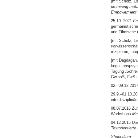
[mit Scholz, L
promising meta
Empowerment
25.10. 2021
Fr
germanistische
und Filmische 
[mit Scholz, L
vorwissenschaf
rezipieren, in
[mit Dagdagan,
kognitionspsych
Tagung „Schrei
GwissS, FwS un
02.–09.12.201
29.9.–01.10.2
interdisziplin
08.07.2016
Zur
Workshops
Med
04.12.2015
Das
Textorientierte
Stipendium