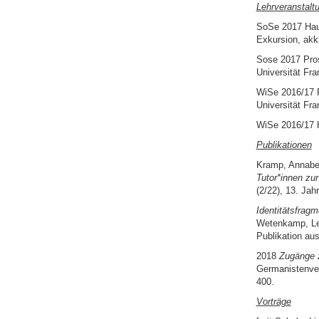
Lehrveranstalt
SoSe 2017 Ha
Exkursion, akk
Sose 2017 Pro
Universität Fra
WiSe 2016/17 
Universität Fra
WiSe 2016/17 
Publikationen
Kramp, Annabel
Tutor*innen zur
(2/22), 13. Jah
Identitätsfrag
Wetenkamp, Lena
Publikation au
2018
Zugänge 
Germanistenver
400.
Vorträge