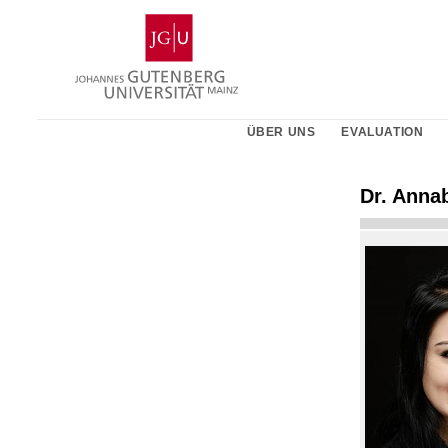
Zum
Johannes
Inhalt
Gutenberg-
springen
Universität
Mainz
ÜBER UNS
EVALUATION
Dr. Anna