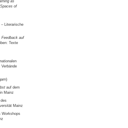
arning as
 Spaces of
– Literarische
es Feedback auf
iben: Texte
nationalen
r Verbände
garn)
lbst
auf dem
in Mainz
 des
ersität Mainz
s Workshops
nz