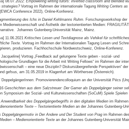
isa] 08.07.2022:
Empowering writing tutors: inverted classroom and blended le
 strategies?
Vortrag im Rahmen der internationale Tagung
Writing Centers as
(EWCA Conference 2022), Online-Konferenz.
agmentierung des Ichs in Daniel Kehlmanns Ruhm
. Forschungsworkshop der
n Medienwissenschaft und Ästhetik der textorientierten Medien: FRAGILITÄT 
narrative. Johannes Gutenberg-Universität Mainz, Mainz.
isa] 11.06.2021
Kritisches Lesen und Textdiagnose als Vehikel für schriftlich
tliche Texte.
Vortrag im Rahmen der Internationalen Tagung Lesen und Schre
tegrieren, produzieren. Fachhochschule Nordwestschweiz, Online-Konferenz.
 Jacqueline] Vortrag „Feedback auf gelungene Texte geben - sozial- und
ologische Grundlagen für die Arbeit mit Writing Fellows“ im Rahmen der inter
bwissenschaft – eine neue Disziplin? Diskursübergreifende Perspektiven“ de
d gefsus, am 31.05.2019 in Klagenfurt am Wörthersee (Österreich).
7 Doppelgänger
Innen
. Promovierendencolloquium an der Universität Pécs (Un
016
Geschichten aus dem Salzstreuer: Der Gamer als Doppelgänger seiner se
ären Symposium der Sozial- und Kulturwissenschaften (SoCuM)
Spiele Spielen
 Anwendbarkeit des Doppelgängerbegriffs in den digitalen Medien
im Rahmen
ienorientierte Texte – Textorientierte Medien
an der Johannes Gutenberg-Univ
 Doppelgängermotiv in Der Andere und Der Student von Prag
im Rahmen de
 Medien – Medienorientierte Texte
an der Johannes Gutenberg-Universität Mai