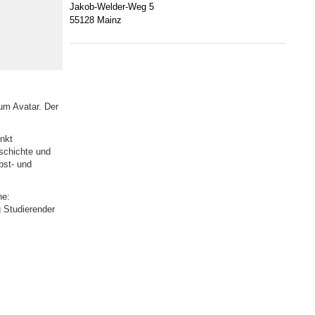
Jakob-Welder-Weg 5
55128 Mainz
um Avatar. Der
unkt
schichte und
bst- und
he:
g Studierender