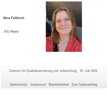
Nina Fellbrich
JGU Mainz
Zusätzliche
Seiten-
Letzte
Zentrum für Qualitätssicherung und -entwicklung
15. Juli 2026
Name:
Aktualisierung:
Informationen
zu
Datenschutz
Impressum
Barrierefreiheit
Zum Seitenanfang
dieser
Seite