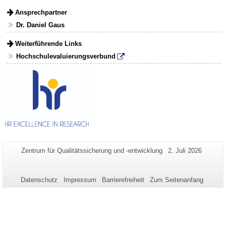
Ansprechpartner
Dr. Daniel Gaus
Weiterführende Links
Hochschulevaluierungsverbund
Zusätzliche
Seiten-
Letzte
Zentrum für Qualitätssicherung und -entwicklung
2. Juli 2026
Name:
Aktualisierung:
Informationen
zu
Datenschutz
Impressum
Barrierefreiheit
Zum Seitenanfang
dieser
Seite