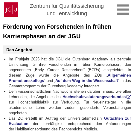
Zum
Johannes
Zentrum für Qualitätssicherung
Inhalt
Gutenberg-
und -entwicklung
springen
Universität
Mainz
Förderung von Forschenden in frühen
Karrierephasen an der JGU
Das Angebot
Im Frühjahr 2025 hat die JGU die Gutenberg Academy als zentrale
Einrichtung für ihre Forschenden in frühen Karrierephasen, den
sogenannten „Early Career Researchers“ (ECRs) eingerichtet. In
diesem Zuge wurde die Angebote des ZQs „
Allgemeinen
Promotionskollegs
“ und „
Auf dem Weg in die Wissenschaft
“ in das
Gesamtprogramm der Gutenberg Academy integriert.
Dem wissenschaftlichen Nachwuchs stehen darüber hinaus, wie allen
Lehrenden, die Angebote des
Hochschulevaluierungsverbundes
zur Hochschuldidaktik zur Verfügung. Für Neueinsteiger in die
akademische Lehre werden zudem gesonderte Veranstaltungen
angeboten.
Das ZQ erstellt im Auftrag der Universitätsmedizin
Gutachten zur
Evaluation
der Lehrtätigkeit entsprechend den Anforderungen
der Habilitationsordnung des Fachbereichs Medizin.