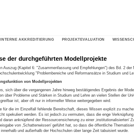
INTERNE AKKREDITIERUNG
PROJEKTEVALUATION
WISSENSC
se der durchgeführten Modellprojekte
in Auszug (Kapitel 6: "Zusammenfassung und Empfehlungen") des Bd. 2 der 
ochschulentwicklung "Problembereiche und Reformansätze in Studium und Le
ngsfunktion von Modellprojekten
es, sich über die vergangenen Jahre hinweg bestätigendes Ergebnis der Modell
n über Probleme und Stärken in Studium und Lehre an vielen Stellen der Univ
reifbar ist, aber oft nur in informeller Weise weitergegeben wird.
 für die im Einzelfall fehlende Bereitschaft, dieses Wissen explizit zu machen
icht spekuliert werden. Es ist jedoch zu vermuten, dass die enge Verknüpfung
d daran anknüpfend der Ressourcensicherung zu einer ‚institutionalisierten' Z
eisgabe von ‚Schattenwissen' geführt hat, so dass die öffentliche Thematisie
innerhalb und außerhalb der Hochschulen über lange Zeit tabuisiert wurde.