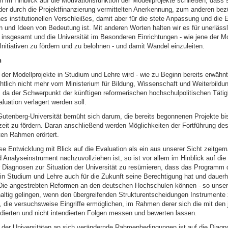
h im Hinblick auf die Motivationsfunktion der Modellprojekte schließen, dass
der durch die Projektfinanzierung vermittelten Anerkennung, zum anderen bezü
s institutionellen Verschleißes, damit aber für die stete Anpassung und die 
 und Ideen von Bedeutung ist. Mit anderen Worten halten wir es für unerlässl
 insgesamt und die Universität im Besonderen Einrichtungen - wie jene der Mo
 Initiativen zu fördern und zu belohnen - und damit Wandel einzuleiten.
n
er Modellprojekte in Studium und Lehre wird - wie zu Beginn bereits erwähnt
htlich nicht mehr vom Ministerium für Bildung, Wissenschaft und Weiterbildun
, da der Schwerpunkt der künftigen reformerischen hochschulpolitischen Tätig
luation verlagert werden soll.
utenberg-Universität bemüht sich darum, die bereits begonnenen Projekte b
fzeit zu fördern. Daran anschließend werden Möglichkeiten der Fortführung d
en Rahmen erörtert.
e Entwicklung mit Blick auf die Evaluation als ein aus unserer Sicht zeitge
Analyseinstrument nachzuvollziehen ist, so ist vor allem im Hinblick auf die
Diagnosen zur Situation der Universität zu resümieren, dass das Programm 
in Studium und Lehre auch für die Zukunft seine Berechtigung hat und dauerha
 Die angestrebten Reformen an den deutschen Hochschulen können - so unser
altig gelingen, wenn den übergreifenden Strukturentscheidungen Instrumente 
, die versuchsweise Eingriffe ermöglichen, im Rahmen derer sich die mit den 
dierten und nicht intendierten Folgen messen und bewerten lassen.
der Universitäten an sich verändernde Rahmenbedingungen ist auf die Diagn