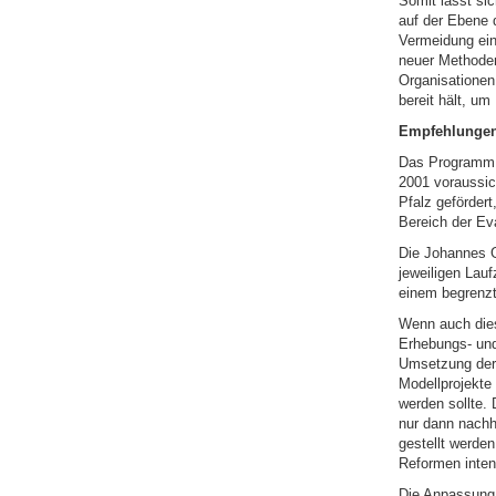
Somit lässt sic
auf der Ebene 
Vermeidung eine
neuer Methoden
Organisationen
bereit hält, um
Empfehlunge
Das Programm d
2001 voraussic
Pfalz gefördert
Bereich der Eva
Die Johannes G
jeweiligen Lau
einem begrenzt
Wenn auch dies
Erhebungs- und 
Umsetzung der 
Modellprojekte 
werden sollte.
nur dann nachh
gestellt werden
Reformen inten
Die Anpassung 