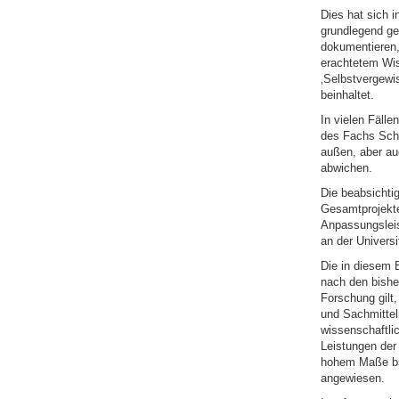
Dies hat sich i
grundlegend ge
dokumentieren,
erachtetem Wis
‚Selbstvergewi
beinhaltet.
In vielen Fälle
des Fachs Schw
außen, aber au
abwichen.
Die beabsichti
Gesamtprojekte
Anpassungsleist
an der Univers
Die in diesem 
nach den bishe
Forschung gilt
und Sachmittel
wissenschaftli
Leistungen der
hohem Maße bsp
angewiesen.