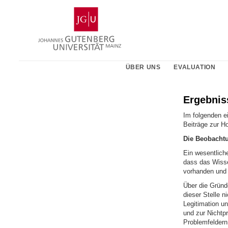
Zum
Johannes
Inhalt
Gutenberg-
springen
Universität
Mainz
ÜBER UNS
EVALUATION
Ergebnis
Im folgenden e
Beiträge zur H
Die Beobachtu
Ein wesentlich
dass das Wisse
vorhanden und g
Über die Gründe
dieser Stelle n
Legitimation un
und zur Nichtpr
Problemfeldern 