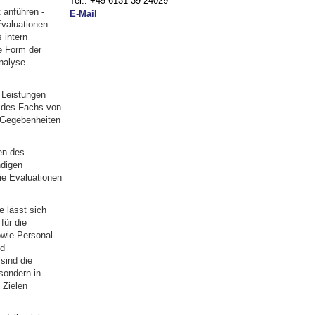
Tel.: +49 6131 39-24029
 anführen -
E-Mail
Evaluationen
 intern
e Form der
nalyse
 Leistungen
g des Fachs von
n Gegebenheiten
en des
ndigen
ie Evaluationen
 lässt sich
für die
wie Personal-
nd
sind die
sondern in
 Zielen