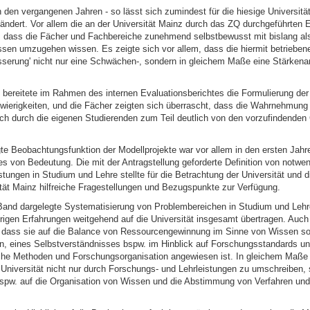
n den vergangenen Jahren - so lässt sich zumindest für die hiesige Universität
ändert. Vor allem die an der Universität Mainz durch das ZQ durchgeführten 
 dass die Fächer und Fachbereiche zunehmend selbstbewusst mit bislang als
sen umzugehen wissen. Es zeigte sich vor allem, dass die hiermit betrieben
sserung' nicht nur eine Schwächen-, sondern in gleichem Maße eine Stärkena
n bereitete im Rahmen des internen Evaluationsberichtes die Formulierung der
ierigkeiten, und die Fächer zeigten sich überrascht, dass die Wahrnehmun
ch durch die eigenen Studierenden zum Teil deutlich von den vorzufindende
gte Beobachtungsfunktion der Modellprojekte war vor allem in den ersten Jahr
s von Bedeutung. Die mit der Antragstellung geforderte Definition von notwe
ungen in Studium und Lehre stellte für die Betrachtung der Universität und d
ität Mainz hilfreiche Fragestellungen und Bezugspunkte zur Verfügung.
Band dargelegte Systematisierung von Problembereichen in Studium und Lehre
rigen Erfahrungen weitgehend auf die Universität insgesamt übertragen. Auch 
, dass sie auf die Balance von Ressourcengewinnung im Sinne von Wissen so
n, eines Selbstverständnisses bspw. im Hinblick auf Forschungsstandards u
che Methoden und Forschungsorganisation angewiesen ist. In gleichem Maße 
 Universität nicht nur durch Forschungs- und Lehrleistungen zu umschreiben, 
w. auf die Organisation von Wissen und die Abstimmung von Verfahren und