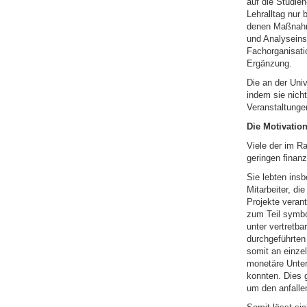
auf die Studien
Lehralltag nur 
denen Maßnahme
und Analyseinst
Fachorganisatio
Ergänzung.
Die an der Univ
indem sie nich
Veranstaltungen
Die Motivatio
Viele der im R
geringen finanz
Sie lebten ins
Mitarbeiter, di
Projekte verant
zum Teil symbo
unter vertretb
durchgeführten 
somit an einze
monetäre Unter
konnten. Dies g
um den anfalle