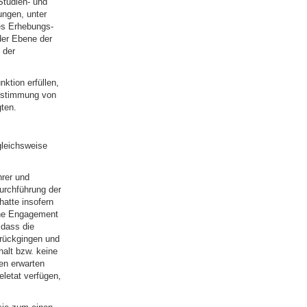
Studien- und
ungen, unter
es Erhebungs-
der Ebene der
 der
ktion erfüllen,
Abstimmung von
ten.
leichsweise
rer und
Durchführung der
hatte insofern
che Engagement
 dass die
urückgingen und
alt bzw. keine
en erwarten
eletat verfügen,