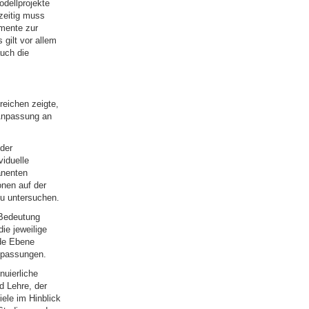
odellprojekte
zeitig muss
umente zur
 gilt vor allem
uch die
eichen zeigte,
 Anpassung an
der
viduelle
anenten
nen auf der
zu untersuchen.
 Bedeutung
ie jeweilige
nde Ebene
anpassungen.
nuierliche
 Lehre, der
ele im Hinblick