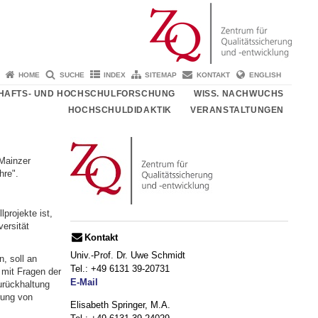
HOME
SUCHE
INDEX
SITEMAP
KONTAKT
ENGLISH
HAFTS- UND HOCHSCHULFORSCHUNG
WISS. NACHWUCHS
HOCHSCHULDIDAKTIK
VERANSTALTUNGEN
Mainzer
hre".
projekte ist,
ersität
Kontakt
Univ.-Prof. Dr. Uwe Schmidt
, soll an
Tel.: +49 6131 39-20731
 mit Fragen der
E-Mail
urückhaltung
rung von
Elisabeth Springer, M.A.