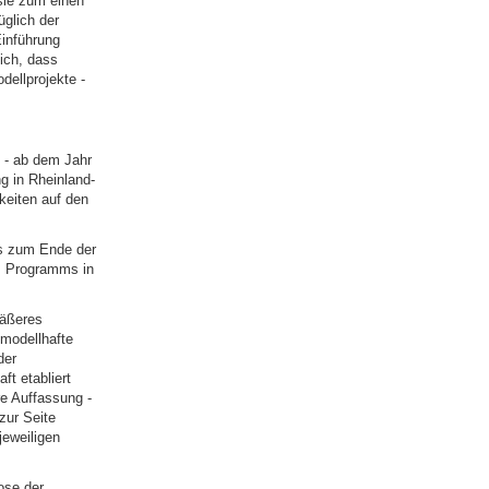
 sie zum einen
glich der
Einführung
ich, dass
dellprojekte -
 - ab dem Jahr
g in Rheinland-
keiten auf den
is zum Ende der
es Programms in
mäßeres
 modellhafte
der
ft etabliert
e Auffassung -
zur Seite
jeweiligen
ose der