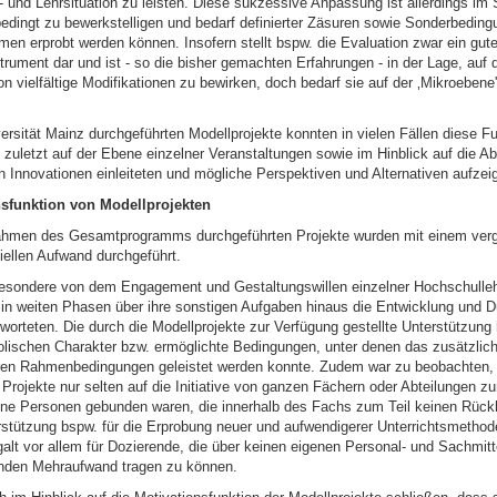
- und Lehrsituation zu leisten. Diese sukzessive Anpassung ist allerdings im 
bedingt zu bewerkstelligen und bedarf definierter Zäsuren sowie Sonderbeding
n erprobt werden können. Insofern stellt bspw. die Evaluation zwar ein gut
rument dar und ist - so die bisher gemachten Erfahrungen - in der Lage, auf 
n vielfältige Modifikationen zu bewirken, doch bedarf sie auf der ‚Mikroebene'
ersität Mainz durchgeführten Modellprojekte konnten in vielen Fällen diese Fun
t zuletzt auf der Ebene einzelner Veranstaltungen sowie im Hinblick auf die 
 Innovationen einleiteten und mögliche Perspektiven und Alternativen aufzeig
nsfunktion von Modellprojekten
ahmen des Gesamtprogramms durchgeführten Projekte wurden mit einem verg
iellen Aufwand durchgeführt.
besondere von dem Engagement und Gestaltungswillen einzelner Hochschulleh
e in weiten Phasen über ihre sonstigen Aufgaben hinaus die Entwicklung und 
worteten. Die durch die Modellprojekte zur Verfügung gestellte Unterstützung 
lischen Charakter bzw. ermöglichte Bedingungen, unter denen das zusätzli
aren Rahmenbedingungen geleistet werden konnte. Zudem war zu beobachten,
Projekte nur selten auf die Initiative von ganzen Fächern oder Abteilungen z
lne Personen gebunden waren, die innerhalb des Fachs zum Teil keinen Rückh
stützung bspw. für die Erprobung neuer und aufwendigerer Unterrichtsmethod
alt vor allem für Dozierende, die über keinen eigenen Personal- und Sachmitt
nden Mehraufwand tragen zu können.