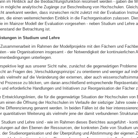
kann im Hinblick auf die Beobachtungsfunktion resümiert werden - gaben die M
e in mögliche analytische Zugänge zur Beschreibung von Hochschulen. Gleich
cht anerkannt werden, dass inzwischen nicht zuletzt mit der Evaluation Instr
n, die einen weiterreichenden Einblick in die Fachorganisation zulassen. Dies
ie im Mainzer Modell der Evaluation vorgesehen - neben Studium und Lehre a
nstand der Betrachtung ist.
istungen in Studium und Lehre
e Zusammenarbeit im Rahmen der Modellprojekte mit den Fächern und Fachber
äten - wie Organisationen insgesamt - der Notwendigkeit der kontinuierlichen
menbedingungen unterliegen.
rspektive legt aus unserer Sicht nahe, zunächst die gegenwärtigen Probleme 
ht an Fragen des ‚Verschuldungsprinzips' zu orientieren und weniger auf indi
 als vielmehr auf die Veränderung der externen, aber auch wissenschaftsimm
d Prozesse zu blicken, um daran anschließend entsprechende Repräsentatio
 und erforderliche Handlungen und Initiativen zur Reorganisation der Fächer 
e Entwicklungslinien, die für die gegenwärtige Situation der Hochschulen von
um einen die Öffnung der Hochschulen im Verlaufe der siebziger Jahre sowie d
he Differenzierung genannt werden. In beiden Fällen ist die hier interessiere
er quantitativen Weiterung als vielmehr jene der damit verbundenen Struktur
 Studium und Lehre sind - wie im Rahmen dieses Berichtes ausgeführt - konti
tungen auf den Ebenen der Ressourcen, der konkreten Ziele von Studium und
w. der Studienorganisation und der Überprüfung und Abstimmung der eigenen Zi