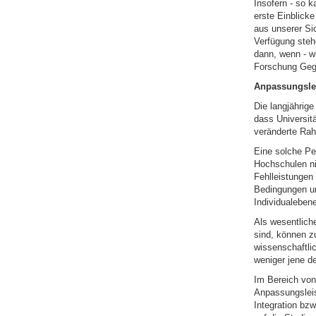
Insofern - so 
erste Einblick
aus unserer Si
Verfügung stehe
dann, wenn - w
Forschung Gege
Anpassungsle
Die langjährig
dass Universit
veränderte Rah
Eine solche Pe
Hochschulen nic
Fehlleistungen
Bedingungen un
Individualebene
Als wesentlich
sind, können z
wissenschaftlic
weniger jene d
Im Bereich von
Anpassungsleis
Integration bz