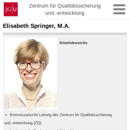
Zum
Johannes
Zentrum für Qualitätssicherung
Inhalt
Gutenberg-
und -entwicklung
springen
Universität
Mainz
Elisabeth Springer, M.A.
Arbeitsbereiche
Kommissarische Leitung des Zentrum für Qualitätssicherung
und -entwicklung (ZQ)