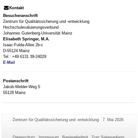
Kontakt
Besucheranschrift
Zentrum für Qualitätssicherung und -entwicklung
Hochschulevaluierungsverbund
Johannes Gutenberg-Universität Mainz
Elisabeth Springer, M.A.
Isaac-Fulda-Allee 2b-c
D-55124 Mainz
Tel.: +49 6131 39-24029
E-Mail
Postanschrift
Jakob-Welder-Weg 5
55128 Mainz
Zusätzliche
Seiten-
Letzte
Zentrum für Qualitätssicherung und -entwicklung
7. Mai 2026
Name:
Aktualisierung:
Informationen
zu
Datenschutz
Impressum
Barrierefreiheit
Zum Seitenanfang