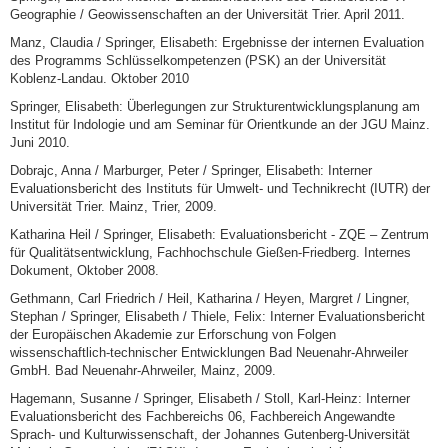
Geographie / Geowissenschaften an der Universität Trier. April 2011.
Manz, Claudia / Springer, Elisabeth: Ergebnisse der internen Evaluation
des Programms Schlüsselkompetenzen (PSK) an der Universität
Koblenz-Landau. Oktober 2010
Springer, Elisabeth: Überlegungen zur Strukturentwicklungsplanung am
Institut für Indologie und am Seminar für Orientkunde an der JGU Mainz.
Juni 2010.
Dobrajc, Anna / Marburger, Peter / Springer, Elisabeth: Interner
Evaluationsbericht des Instituts für Umwelt- und Technikrecht (IUTR) der
Universität Trier. Mainz, Trier, 2009.
Katharina Heil / Springer, Elisabeth: Evaluationsbericht - ZQE – Zentrum
für Qualitätsentwicklung, Fachhochschule Gießen-Friedberg. Internes
Dokument, Oktober 2008.
Gethmann, Carl Friedrich / Heil, Katharina / Heyen, Margret / Lingner,
Stephan / Springer, Elisabeth / Thiele, Felix: Interner Evaluationsbericht
der Europäischen Akademie zur Erforschung von Folgen
wissenschaftlich-technischer Entwicklungen Bad Neuenahr-Ahrweiler
GmbH. Bad Neuenahr-Ahrweiler, Mainz, 2009.
Hagemann, Susanne / Springer, Elisabeth / Stoll, Karl-Heinz: Interner
Evaluationsbericht des Fachbereichs 06, Fachbereich Angewandte
Sprach- und Kulturwissenschaft, der Johannes Gutenberg-Universität