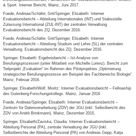
& Sport. Interner Bericht, Mainz, Juni 2017.
Foede, Andreas/Schäfer, Grit/Springer, Elisabeth: Interner
Evaluationsbericht – Abteilung Internationales (INT) und Stabsstelle
Zulassung International (ZUL-INT) der zentralen Verwaltung.
Evaluationsbericht des ZQ, Dezember 2016.
Foede, Andreas/Schäfer, Grit/Springer, Elisabeth: Interner
Evaluationsbericht – Abteilung Studium und Lehre (SL) der zentralen
Verwaltung. Evaluationsbericht des ZQ, Dezember 2016.
Springer, Elisabeth: Ergebnisbericht – Ist-Analyse von
Berufungsprozessen (unter Mitarbeit von Michelle Lorenz). Bericht zum
Teilprojekt „Evaluation“ im Rahmen des Pilotprojektes „Optimierung
strategischer Berufungsprozesse am Beispiel des Fachbereichs Biologie“.
Mainz, Februar 2016.
Springer, Elisabeth/Wolf, Moritz: Interner Evaluationsbericht – Fellowship
des Gutenberg-Forschungskollegs. Mainz, Januar 2016
Foede, Andreas/Springer, Elisabeth: Interner Evaluationsbericht –
Zentrum für Datenverarbeitung (ZDV) der JGU (inkl. Selbstbericht des
ZDV von André Brinkmann). Mainz, Dezember 2015.
Springer, Elisabeth/Zaviska, Claudia: Interner Evaluationsbericht –
Abteilung Personal (PA), zentrale Verwaltung der JGU (inkl.
Selbstberichte der Abteilung Personal (PA) von Andreas Gepp, Katja