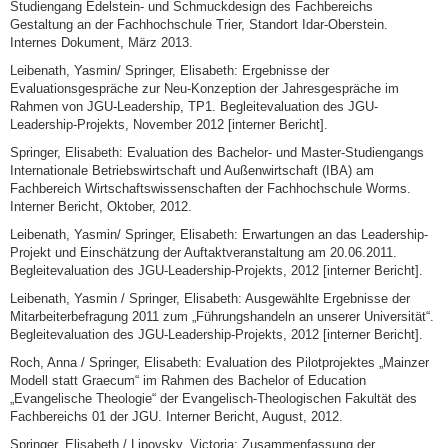
Studiengang Edelstein- und Schmuckdesign des Fachbereichs
Gestaltung an der Fachhochschule Trier, Standort Idar-Oberstein.
Internes Dokument, März 2013.
Leibenath, Yasmin/ Springer, Elisabeth: Ergebnisse der
Evaluationsgespräche zur Neu-Konzeption der Jahresgespräche im
Rahmen von JGU-Leadership, TP1. Begleitevaluation des JGU-
Leadership-Projekts, November 2012 [interner Bericht].
Springer, Elisabeth: Evaluation des Bachelor- und Master-Studiengangs
Internationale Betriebswirtschaft und Außenwirtschaft (IBA) am
Fachbereich Wirtschaftswissenschaften der Fachhochschule Worms.
Interner Bericht, Oktober, 2012.
Leibenath, Yasmin/ Springer, Elisabeth: Erwartungen an das Leadership-
Projekt und Einschätzung der Auftaktveranstaltung am 20.06.2011.
Begleitevaluation des JGU-Leadership-Projekts, 2012 [interner Bericht].
Leibenath, Yasmin / Springer, Elisabeth: Ausgewählte Ergebnisse der
Mitarbeiterbefragung 2011 zum „Führungshandeln an unserer Universität“.
Begleitevaluation des JGU-Leadership-Projekts, 2012 [interner Bericht].
Roch, Anna / Springer, Elisabeth: Evaluation des Pilotprojektes „Mainzer
Modell statt Graecum“ im Rahmen des Bachelor of Education
„Evangelische Theologie“ der Evangelisch-Theologischen Fakultät des
Fachbereichs 01 der JGU. Interner Bericht, August, 2012.
Springer, Elisabeth / Lipovsky, Victoria: Zusammenfassung der