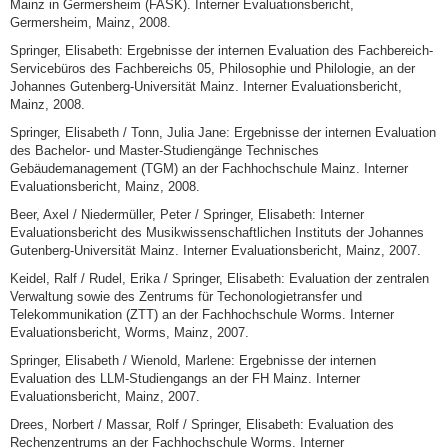
Mainz in Germersheim (FASK). Interner Evaluationsbericht,
Germersheim, Mainz, 2008.
Springer, Elisabeth: Ergebnisse der internen Evaluation des Fachbereich-
Servicebüros des Fachbereichs 05, Philosophie und Philologie, an der
Johannes Gutenberg-Universität Mainz. Interner Evaluationsbericht,
Mainz, 2008.
Springer, Elisabeth / Tonn, Julia Jane: Ergebnisse der internen Evaluation
des Bachelor- und Master-Studiengänge Technisches
Gebäudemanagement (TGM) an der Fachhochschule Mainz. Interner
Evaluationsbericht, Mainz, 2008.
Beer, Axel / Niedermüller, Peter / Springer, Elisabeth: Interner
Evaluationsbericht des Musikwissenschaftlichen Instituts der Johannes
Gutenberg-Universität Mainz. Interner Evaluationsbericht, Mainz, 2007.
Keidel, Ralf / Rudel, Erika / Springer, Elisabeth: Evaluation der zentralen
Verwaltung sowie des Zentrums für Techonologietransfer und
Telekommunikation (ZTT) an der Fachhochschule Worms. Interner
Evaluationsbericht, Worms, Mainz, 2007.
Springer, Elisabeth / Wienold, Marlene: Ergebnisse der internen
Evaluation des LLM-Studiengangs an der FH Mainz. Interner
Evaluationsbericht, Mainz, 2007.
Drees, Norbert / Massar, Rolf / Springer, Elisabeth: Evaluation des
Rechenzentrums an der Fachhochschule Worms. Interner