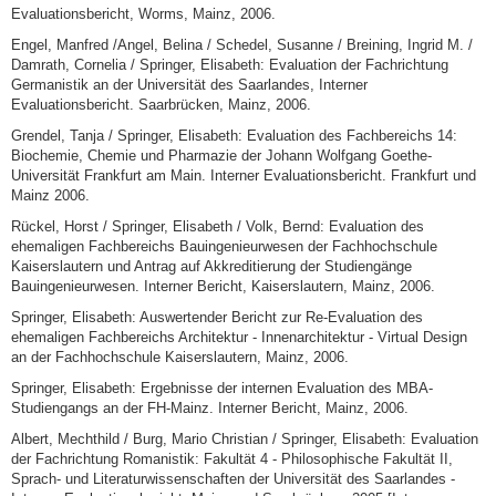
Evaluationsbericht, Worms, Mainz, 2006.
Engel, Manfred /Angel, Belina / Schedel, Susanne / Breining, Ingrid M. /
Damrath, Cornelia / Springer, Elisabeth: Evaluation der Fachrichtung
Germanistik an der Universität des Saarlandes, Interner
Evaluationsbericht. Saarbrücken, Mainz, 2006.
Grendel, Tanja / Springer, Elisabeth: Evaluation des Fachbereichs 14:
Biochemie, Chemie und Pharmazie der Johann Wolfgang Goethe-
Universität Frankfurt am Main. Interner Evaluationsbericht. Frankfurt und
Mainz 2006.
Rückel, Horst / Springer, Elisabeth / Volk, Bernd: Evaluation des
ehemaligen Fachbereichs Bauingenieurwesen der Fachhochschule
Kaiserslautern und Antrag auf Akkreditierung der Studiengänge
Bauingenieurwesen. Interner Bericht, Kaiserslautern, Mainz, 2006.
Springer, Elisabeth: Auswertender Bericht zur Re-Evaluation des
ehemaligen Fachbereichs Architektur - Innenarchitektur - Virtual Design
an der Fachhochschule Kaiserslautern, Mainz, 2006.
Springer, Elisabeth: Ergebnisse der internen Evaluation des MBA-
Studiengangs an der FH-Mainz. Interner Bericht, Mainz, 2006.
Albert, Mechthild / Burg, Mario Christian / Springer, Elisabeth: Evaluation
der Fachrichtung Romanistik: Fakultät 4 - Philosophische Fakultät II,
Sprach- und Literaturwissenschaften der Universität des Saarlandes -