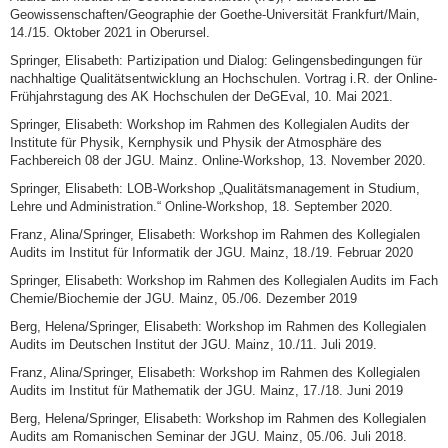
Geowissenschaften/Geographie der Goethe-Universität Frankfurt/Main,
14./15. Oktober 2021 in Oberursel.
Springer, Elisabeth: Partizipation und Dialog: Gelingensbedingungen für
nachhaltige Qualitätsentwicklung an Hochschulen. Vortrag i.R. der Online-
Frühjahrstagung des AK Hochschulen der DeGEval, 10. Mai 2021.
Springer, Elisabeth: Workshop im Rahmen des Kollegialen Audits der
Institute für Physik, Kernphysik und Physik der Atmosphäre des
Fachbereich 08 der JGU. Mainz. Online-Workshop, 13. November 2020.
Springer, Elisabeth: LOB-Workshop „Qualitätsmanagement in Studium,
Lehre und Administration.“ Online-Workshop, 18. September 2020.
Franz, Alina/Springer, Elisabeth: Workshop im Rahmen des Kollegialen
Audits im Institut für Informatik der JGU. Mainz, 18./19. Februar 2020
Springer, Elisabeth: Workshop im Rahmen des Kollegialen Audits im Fach
Chemie/Biochemie der JGU. Mainz, 05./06. Dezember 2019
Berg, Helena/Springer, Elisabeth: Workshop im Rahmen des Kollegialen
Audits im Deutschen Institut der JGU. Mainz, 10./11. Juli 2019.
Franz, Alina/Springer, Elisabeth: Workshop im Rahmen des Kollegialen
Audits im Institut für Mathematik der JGU. Mainz, 17./18. Juni 2019
Berg, Helena/Springer, Elisabeth: Workshop im Rahmen des Kollegialen
Audits am Romanischen Seminar der JGU. Mainz, 05./06. Juli 2018.