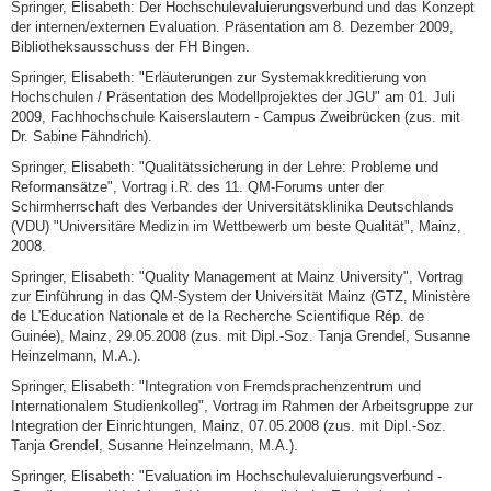
Springer, Elisabeth: Der Hochschulevaluierungsverbund und das Konzept
der internen/externen Evaluation. Präsentation am 8. Dezember 2009,
Bibliotheksausschuss der FH Bingen.
Springer, Elisabeth: "Erläuterungen zur Systemakkreditierung von
Hochschulen / Präsentation des Modellprojektes der JGU" am 01. Juli
2009, Fachhochschule Kaiserslautern - Campus Zweibrücken (zus. mit
Dr. Sabine Fähndrich).
Springer, Elisabeth: "Qualitätssicherung in der Lehre: Probleme und
Reformansätze", Vortrag i.R. des 11. QM-Forums unter der
Schirmherrschaft des Verbandes der Universitätsklinika Deutschlands
(VDU) "Universitäre Medizin im Wettbewerb um beste Qualität", Mainz,
2008.
Springer, Elisabeth: "Quality Management at Mainz University", Vortrag
zur Einführung in das QM-System der Universität Mainz (GTZ, Ministère
de L'Education Nationale et de la Recherche Scientifique Rép. de
Guinée), Mainz, 29.05.2008 (zus. mit Dipl.-Soz. Tanja Grendel, Susanne
Heinzelmann, M.A.).
Springer, Elisabeth: "Integration von Fremdsprachenzentrum und
Internationalem Studienkolleg", Vortrag im Rahmen der Arbeitsgruppe zur
Integration der Einrichtungen, Mainz, 07.05.2008 (zus. mit Dipl.-Soz.
Tanja Grendel, Susanne Heinzelmann, M.A.).
Springer, Elisabeth: "Evaluation im Hochschulevaluierungsverbund -