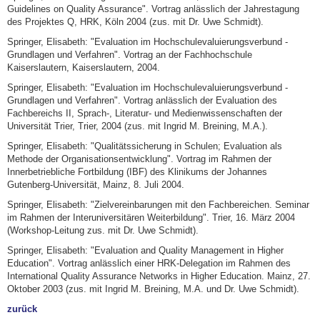
Guidelines on Quality Assurance". Vortrag anlässlich der Jahrestagung
des Projektes Q, HRK, Köln 2004 (zus. mit Dr. Uwe Schmidt).
Springer, Elisabeth: "Evaluation im Hochschulevaluierungsverbund -
Grundlagen und Verfahren". Vortrag an der Fachhochschule
Kaiserslautern, Kaiserslautern, 2004.
Springer, Elisabeth: "Evaluation im Hochschulevaluierungsverbund -
Grundlagen und Verfahren". Vortrag anlässlich der Evaluation des
Fachbereichs II, Sprach-, Literatur- und Medienwissenschaften der
Universität Trier, Trier, 2004 (zus. mit Ingrid M. Breining, M.A.).
Springer, Elisabeth: "Qualitätssicherung in Schulen; Evaluation als
Methode der Organisationsentwicklung". Vortrag im Rahmen der
Innerbetriebliche Fortbildung (IBF) des Klinikums der Johannes
Gutenberg-Universität, Mainz, 8. Juli 2004.
Springer, Elisabeth: "Zielvereinbarungen mit den Fachbereichen. Seminar
im Rahmen der Interuniversitären Weiterbildung". Trier, 16. März 2004
(Workshop-Leitung zus. mit Dr. Uwe Schmidt).
Springer, Elisabeth: "Evaluation and Quality Management in Higher
Education". Vortrag anlässlich einer HRK-Delegation im Rahmen des
International Quality Assurance Networks in Higher Education. Mainz, 27.
Oktober 2003 (zus. mit Ingrid M. Breining, M.A. und Dr. Uwe Schmidt).
zurück