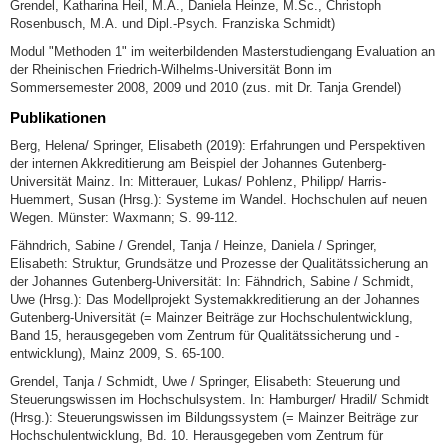
Grendel, Katharina Heil, M.A., Daniela Heinze, M.Sc., Christoph
Rosenbusch, M.A. und Dipl.-Psych. Franziska Schmidt)
Modul "Methoden 1" im weiterbildenden Masterstudiengang Evaluation an
der Rheinischen Friedrich-Wilhelms-Universität Bonn im
Sommersemester 2008, 2009 und 2010 (zus. mit Dr. Tanja Grendel)
Publikationen
Berg, Helena/ Springer, Elisabeth (2019): Erfahrungen und Perspektiven
der internen Akkreditierung am Beispiel der Johannes Gutenberg-
Universität Mainz. In: Mitterauer, Lukas/ Pohlenz, Philipp/ Harris-
Huemmert, Susan (Hrsg.): Systeme im Wandel. Hochschulen auf neuen
Wegen. Münster: Waxmann; S. 99-112.
Fähndrich, Sabine / Grendel, Tanja / Heinze, Daniela / Springer,
Elisabeth: Struktur, Grundsätze und Prozesse der Qualitätssicherung an
der Johannes Gutenberg-Universität: In: Fähndrich, Sabine / Schmidt,
Uwe (Hrsg.): Das Modellprojekt Systemakkreditierung an der Johannes
Gutenberg-Universität (= Mainzer Beiträge zur Hochschulentwicklung,
Band 15, herausgegeben vom Zentrum für Qualitätssicherung und -
entwicklung), Mainz 2009, S. 65-100.
Grendel, Tanja / Schmidt, Uwe / Springer, Elisabeth: Steuerung und
Steuerungswissen im Hochschulsystem. In: Hamburger/ Hradil/ Schmidt
(Hrsg.): Steuerungswissen im Bildungssystem (= Mainzer Beiträge zur
Hochschulentwicklung, Bd. 10. Herausgegeben vom Zentrum für