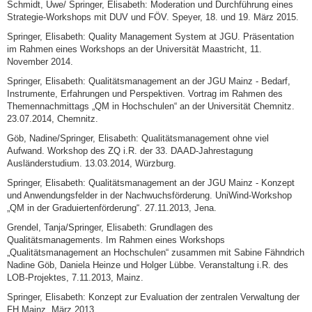
Schmidt, Uwe/ Springer, Elisabeth: Moderation und Durchführung eines
Strategie-Workshops mit DUV und FÖV. Speyer, 18. und 19. März 2015.
Springer, Elisabeth: Quality Management System at JGU. Präsentation
im Rahmen eines Workshops an der Universität Maastricht, 11.
November 2014.
Springer, Elisabeth: Qualitätsmanagement an der JGU Mainz - Bedarf,
Instrumente, Erfahrungen und Perspektiven. Vortrag im Rahmen des
Themennachmittags „QM in Hochschulen“ an der Universität Chemnitz.
23.07.2014, Chemnitz.
Göb, Nadine/Springer, Elisabeth: Qualitätsmanagement ohne viel
Aufwand. Workshop des ZQ i.R. der 33. DAAD-Jahrestagung
Ausländerstudium. 13.03.2014, Würzburg.
Springer, Elisabeth: Qualitätsmanagement an der JGU Mainz - Konzept
und Anwendungsfelder in der Nachwuchsförderung. UniWind-Workshop
„QM in der Graduiertenförderung“. 27.11.2013, Jena.
Grendel, Tanja/Springer, Elisabeth: Grundlagen des
Qualitätsmanagements. Im Rahmen eines Workshops
„Qualitätsmanagement an Hochschulen“ zusammen mit Sabine Fähndrich
Nadine Göb, Daniela Heinze und Holger Lübbe. Veranstaltung i.R. des
LOB-Projektes, 7.11.2013, Mainz.
Springer, Elisabeth: Konzept zur Evaluation der zentralen Verwaltung der
FH Mainz. März 2013.