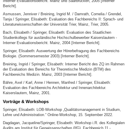
Interner Evaluationsbericht. Mainz und Saarbrücken, 2005 [Interner
Bericht].
Asmussen, Jenniver / Breining, Ingrid M. / Damrath, Cornelia / Grendel,
Tanja / Springer, Elisabeth: Evaluation des Fachbereichs II: Sprach- und
Literaturwissenschaften der Universität Trier, Mainz, Trier, 2005.
Bach, Elisabeth / Springer, Elisabeth: Evaluation des Staatlichen
Studienkollegs für ausländische Hochschulbewerber Kaiserslautern -
Interner Evaluationsbericht. Mainz, 2004 [Interner Bericht].
Springer, Elisabeth: Auswertung der Hörerbefragung des Fachbereichs
Biologie. (Sommersemester 2003) [Interner Bericht].
Breining, Ingrid / Springer, Elisabeth: Interner Bericht des ZQ im Rahmen
der Evaluation des Bereichs für Theoretische Medizin (BTM) des
Fachbereichs Medizin. Mainz, 2003 [Interner Bericht].
Bähre, Axel / Karl, Anne / Hennen, Manfred / Springer, Elisabeth:
Evaluation des Fachbereichs Architektur und Innenarchitektur.
Kaiserslautern, Mainz, 2001.
Vorträge & Workshops
Springer, Elisabeth: LOB-Workshop „Qualitätsmanagement in Studium,
Lehre und Administration.“ Online-Workshop, 15. September 2022.
Dagdagan, Jacqueline/Springer, Elisabeth: Workshop i.R. des Kollegialen
Audits am Institut für Geowissenschaften (IfG), Fachbereich 11 -