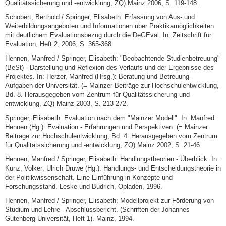
Qualitätssicherung und -entwicklung, ZQ) Mainz 2006, S. 119-148.
Schobert, Berthold / Springer, Elisabeth: Erfassung von Aus- und
Weiterbildungsangeboten und Informationen über Praktikamöglichkeiten
mit deutlichem Evaluationsbezug durch die DeGEval. In: Zeitschrift für
Evaluation, Heft 2, 2006, S. 365-368.
Hennen, Manfred / Springer, Elisabeth: "Beobachtende Studienbetreuung"
(BeSt) - Darstellung und Reflexion des Verlaufs und der Ergebnisse des
Projektes. In: Herzer, Manfred (Hrsg.): Beratung und Betreuung -
Aufgaben der Universität. (= Mainzer Beiträge zur Hochschulentwicklung,
Bd. 8. Herausgegeben vom Zentrum für Qualitätssicherung und -
entwicklung, ZQ) Mainz 2003, S. 213-272.
Springer, Elisabeth: Evaluation nach dem "Mainzer Modell". In: Manfred
Hennen (Hg.): Evaluation - Erfahrungen und Perspektiven. (= Mainzer
Beiträge zur Hochschulentwicklung, Bd. 4. Herausgegeben vom Zentrum
für Qualitätssicherung und -entwicklung, ZQ) Mainz 2002, S. 21-46.
Hennen, Manfred / Springer, Elisabeth: Handlungstheorien - Überblick. In:
Kunz, Volker; Ulrich Druwe (Hg.): Handlungs- und Entscheidungstheorie in
der Politikwissenschaft. Eine Einführung in Konzepte und
Forschungsstand. Leske und Budrich, Opladen, 1996.
Hennen, Manfred / Springer, Elisabeth: Modellprojekt zur Förderung von
Studium und Lehre - Abschlussbericht. (Schriften der Johannes
Gutenberg-Universität, Heft 1). Mainz, 1994.